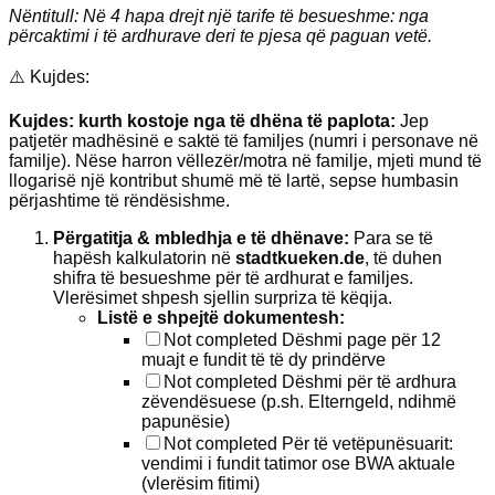
Nëntitull: Në 4 hapa drejt një tarife të besueshme: nga
përcaktimi i të ardhurave deri te pjesa që paguan vetë.
⚠️ Kujdes:
Kujdes: kurth kostoje nga të dhëna të paplota:
Jep
patjetër madhësinë e saktë të familjes (numri i personave në
familje). Nëse harron vëllezër/motra në familje, mjeti mund të
llogarisë një kontribut shumë më të lartë, sepse humbasin
përjashtime të rëndësishme.
Përgatitja & mbledhja e të dhënave:
Para se të
hapësh kalkulatorin në
stadtkueken.de
, të duhen
shifra të besueshme për të ardhurat e familjes.
Vlerësimet shpesh sjellin surpriza të këqija.
Listë e shpejtë dokumentesh:
Not completed
Dëshmi page për 12
muajt e fundit të të dy prindërve
Not completed
Dëshmi për të ardhura
zëvendësuese (p.sh. Elterngeld, ndihmë
papunësie)
Not completed
Për të vetëpunësuarit:
vendimi i fundit tatimor ose BWA aktuale
(vlerësim fitimi)