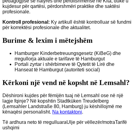
pedagogjisë së natyrës dhe përditshmërisë në Kita, duke u
kujdesur për qartësi, përdorshmëri praktike dhe saktësi
profesionale.
Kontroll profesional:
Ky artikull është kontrolluar së fundmi
për korrektësi profesionale dhe aktualitet.
Burime & lexim i mëtejshëm
Hamburger Kinderbetreuungsgesetz (KiBeG) dhe
rregullorja aktuale e tarifave të Hamburgut
Portali zyrtar i shërbimeve të Qytetit të Lirë dhe
Hanseat të Hamburgut (autoriteti social)
Kërkoni një vend në kopsht në Lemsahl?
Dëshironi kujdes për fëmijën tuaj në Lemsahl ose në një
lagje fqinje? Në kopshtin Stadtküken Treudelberg
(Lemsahler Landstraße 80, Hamburg) ju këshillojmë me
kënaqësi personalisht.
Na kontaktoni
.
Të ardhura neto të rregulluara
Ulje për vëllezër/motra
Tarifë
ushqimi