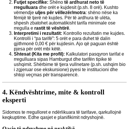
Futjet specifike:
Shëno
të ardhurat neto të
rregulluara
dhe orët e kujdesit (p.sh. 8 orë). Kushto
vëmendje
uljes për vëllezër/motra
: shëno nëse ka
fëmijë të tjerë në kujdes. Për të ardhura të ulëta,
shpesh zbatohet automatikisht tarifa minimale ose
rregulla e
rastit të vështirë
.
Interpretimi i rezultatit:
Kontrollo rezultatin me kujdes.
Kontrolli i “pa tarifë”: 5 orët e para duhet të dalin
gjithmonë 0,00 € për kujdesin. Ajo që paguan është
pjesa për orët mbi këtë.
Shtesat (Kita me profil):
Kalkulatori pasqyron tarifat e
rregulluara sipas Hamburgut dhe tarifën tipike të
ushqimit. Shërbime të tjera vullnetare (p.sh. ushqim bio
i zgjeruar ose ekskursione) pyesi te institucioni dhe
shtoji veçmas për transparencë.
4. Këndvështrime, mite & kontroll
eksperti
Sidomos te rregulloret e ndërlikuara të tarifave, qarkullojnë
keqkuptime. Edhe qasjet e planifikimit ndryshojnë.
Qasje të ndryshme në praktikë