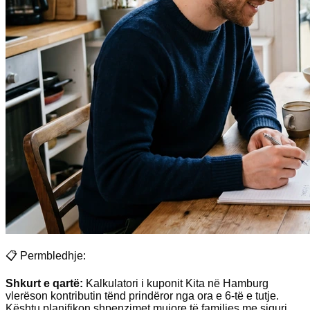
📋 Permbledhje:
Shkurt e qartë:
Kalkulatori i kuponit Kita në Hamburg
vlerëson kontributin tënd prindëror nga ora e 6-të e tutje.
Kështu planifikon shpenzimet mujore të familjes me siguri