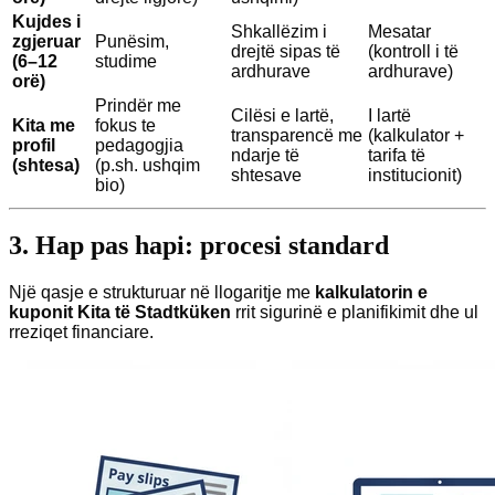
Kujdes i
Shkallëzim i
Mesatar
zgjeruar
Punësim,
drejtë sipas të
(kontroll i të
(6–12
studime
ardhurave
ardhurave)
orë)
Prindër me
Cilësi e lartë,
I lartë
Kita me
fokus te
transparencë me
(kalkulator +
profil
pedagogjia
ndarje të
tarifa të
(shtesa)
(p.sh. ushqim
shtesave
institucionit)
bio)
3. Hap pas hapi: procesi standard
Një qasje e strukturuar në llogaritje me
kalkulatorin e
kuponit Kita të Stadtküken
rrit sigurinë e planifikimit dhe ul
rreziqet financiare.