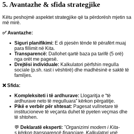
5. Avantazhe & sfida strategjike
Këtu peshojmë aspektet strategjike që ta përdorësh mjetin sa
më mirë.
✅ Avantazhe:
Siguri planifikimi:
E di pjesën tënde të përafërt muaj
para fillimit në Kita.
Transparencë:
Dallohet qartë baza pa tarifë (5 orë)
nga orët me pagesë.
Drejtësi individuale:
Kalkulatori përfshin rregulla
sociale (p.sh. rast i vështirë) dhe madhësinë e saktë të
familjes.
❌ Sfida:
Kompleksiteti i të ardhurave:
Llogaritja e “të
ardhurave neto të rregulluara” kërkon përgatitje.
Pikë e verbër për shtesat:
Pagesat vullnetare të
institucioneve të veçanta duhet të pyeten veçmas dhe
të shtohen.
💬
Deklaratë eksperti:
"Organizimi modern i Kita-
s kërkon transparencë financiare. Kalkulatori ynë