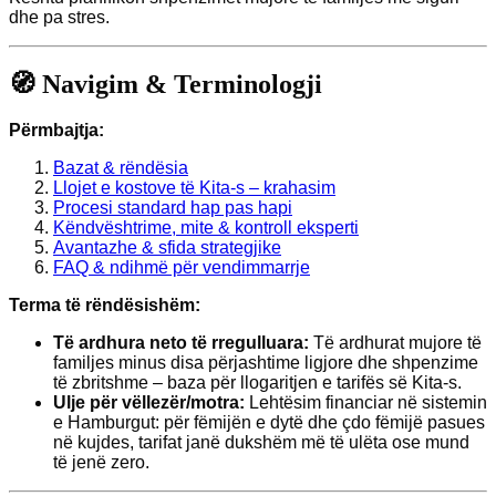
dhe pa stres.
🧭 Navigim & Terminologji
Përmbajtja:
Bazat & rëndësia
Llojet e kostove të Kita-s – krahasim
Procesi standard hap pas hapi
Këndvështrime, mite & kontroll eksperti
Avantazhe & sfida strategjike
FAQ & ndihmë për vendimmarrje
Terma të rëndësishëm:
Të ardhura neto të rregulluara:
Të ardhurat mujore të
familjes minus disa përjashtime ligjore dhe shpenzime
të zbritshme – baza për llogaritjen e tarifës së Kita-s.
Ulje për vëllezër/motra:
Lehtësim financiar në sistemin
e Hamburgut: për fëmijën e dytë dhe çdo fëmijë pasues
në kujdes, tarifat janë dukshëm më të ulëta ose mund
të jenë zero.