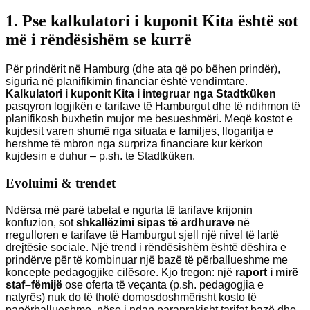
1. Pse kalkulatori i kuponit Kita është sot
më i rëndësishëm se kurrë
Për prindërit në Hamburg (dhe ata që po bëhen prindër),
siguria në planifikimin financiar është vendimtare.
Kalkulatori i kuponit Kita i integruar nga Stadtküken
pasqyron logjikën e tarifave të Hamburgut dhe të ndihmon të
planifikosh buxhetin mujor me besueshmëri. Meqë kostot e
kujdesit varen shumë nga situata e familjes, llogaritja e
hershme të mbron nga surpriza financiare kur kërkon
kujdesin e duhur – p.sh. te Stadtküken.
Evoluimi & trendet
Ndërsa më parë tabelat e ngurta të tarifave krijonin
konfuzion, sot
shkallëzimi sipas të ardhurave
në
rregulloren e tarifave të Hamburgut sjell një nivel të lartë
drejtësie sociale. Një trend i rëndësishëm është dëshira e
prindërve për të kombinuar një bazë të përballueshme me
koncepte pedagogjike cilësore. Kjo tregon: një
raport i mirë
staf–fëmijë
ose oferta të veçanta (p.sh. pedagogjia e
natyrës) nuk do të thotë domosdoshmërisht kosto të
papërballueshme, nëse i ndan paraprakisht tarifat bazë dhe