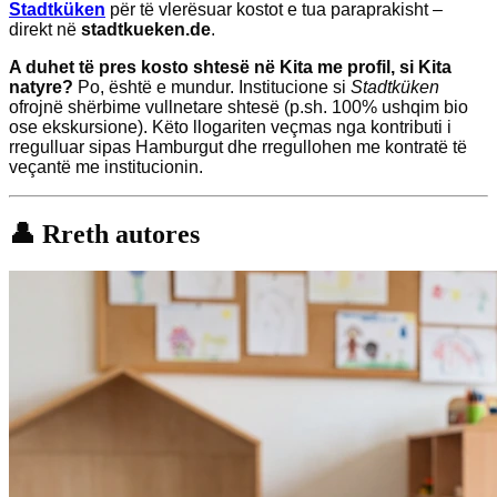
Stadtküken
për të vlerësuar kostot e tua paraprakisht –
direkt në
stadtkueken.de
.
A duhet të pres kosto shtesë në Kita me profil, si Kita
natyre?
Po, është e mundur. Institucione si
Stadtküken
ofrojnë shërbime vullnetare shtesë (p.sh. 100% ushqim bio
ose ekskursione). Këto llogariten veçmas nga kontributi i
rregulluar sipas Hamburgut dhe rregullohen me kontratë të
veçantë me institucionin.
👤 Rreth autores