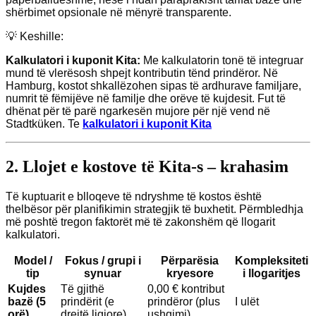
shërbimet opsionale në mënyrë transparente.
💡 Keshille:
Kalkulatori i kuponit Kita:
Me kalkulatorin tonë të integruar
mund të vlerësosh shpejt kontributin tënd prindëror. Në
Hamburg, kostot shkallëzohen sipas të ardhurave familjare,
numrit të fëmijëve në familje dhe orëve të kujdesit. Fut të
dhënat për të parë ngarkesën mujore për një vend në
Stadtküken. Te
kalkulatori i kuponit Kita
2. Llojet e kostove të Kita-s – krahasim
Të kuptuarit e blloqeve të ndryshme të kostos është
thelbësor për planifikimin strategjik të buxhetit. Përmbledhja
më poshtë tregon faktorët më të zakonshëm që llogarit
kalkulatori.
Model /
Fokus / grupi i
Përparësia
Kompleksiteti
tip
synuar
kryesore
i llogaritjes
Kujdes
Të gjithë
0,00 € kontribut
bazë (5
prindërit (e
prindëror (plus
I ulët
orë)
drejtë ligjore)
ushqimi)