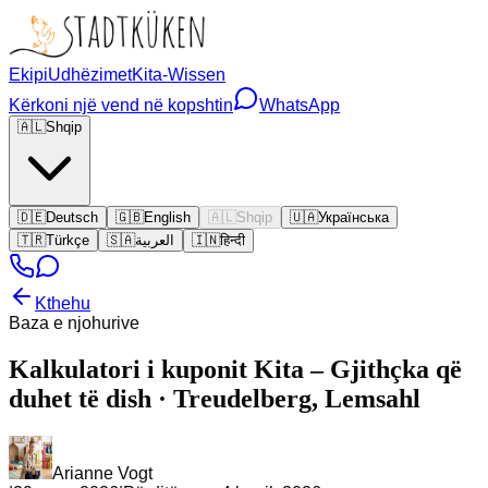
Ekipi
Udhëzimet
Kita-Wissen
Kërkoni një vend në kopshtin
WhatsApp
🇦🇱
Shqip
🇩🇪
Deutsch
🇬🇧
English
🇦🇱
Shqip
🇺🇦
Українська
🇹🇷
Türkçe
🇸🇦
العربية
🇮🇳
हिन्दी
Kthehu
Baza e njohurive
Kalkulatori i kuponit Kita – Gjithçka që
duhet të dish · Treudelberg, Lemsahl
Arianne Vogt