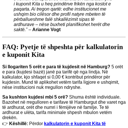
i kuponit Kita u heq prindërve frikën nga kostot e
paqarta. Ai tregon qartë: edhe institucionet me
ushqim bio cilësor dhe profil natyre mbeten të
përballueshme falë shkallëzimit sipas të
ardhurave – nëse buxheti planifikohet herët dhe
saktë."
–
Arianne Vogt
FAQ: Pyetje të shpeshta për kalkulatorin
e kuponit Kita
Si llogariten 5 orët e para të kujdesit në Hamburg?
5 orët
e para (kujdesi bazë) janë pa tarifë që nga lindja. Në
kalkulator, kjo shfaqet si 0,00 € kontribut prindëror për
kujdesin. Mund të aplikohet vetëm tarifa ligjore e ushqimit,
nëse institucioni nuk rregullon ndryshe.
Sa kushton kujdesi mbi 5 orë?
Shuma është individuale.
Bazohet në rregulloren e tarifave të Hamburgut dhe varet nga
të ardhurat, orët dhe numri i fëmijëve në familje. Te të
ardhurat e ulëta, tarifa minimale shpesh mbulon vetëm
drekën.
👉
Këshillë:
Përdor
kalkulatorin e kuponit Kita të