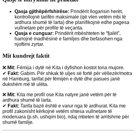
Qasja gjithëpërfshirëse:
Prindërit llogarisin herët,
kontrollojnë tarifën maksimale (që vlen vetëm mbi të
ardhura shumë të larta) dhe planifikojnë edhe pagesa
vullnetare për profile të veçanta.
Qasja e cunguar:
Prindërit mbështeten te “fjalët”,
harrojnë madhësinë e familjes dhe befasohen nga
njoftimi zyrtar.
Mit kundrejt faktit
❌
Mit:
Fëmija i dytë në Kita i dyfishon kostot tona mujore.
✔
Fakt:
Gabim. Për shkak të uljes së fortë për vëllezër/motra
në Hamburg, tarifat për fëmijën e dytë dhe pasues janë
dukshëm më të ulëta.
❌
Mit:
Kita me profil ose Kita natyre janë vetëm për të
ardhura shumë të larta.
✔
Fakt:
Tarifa bazë është e varur nga të ardhurat. Kita me
profil zakonisht kërkojnë vetëm shtesa vullnetare të
moderuara (p.sh. ushqim bio), ndaj mbeten të arritshme për
shumë familje.