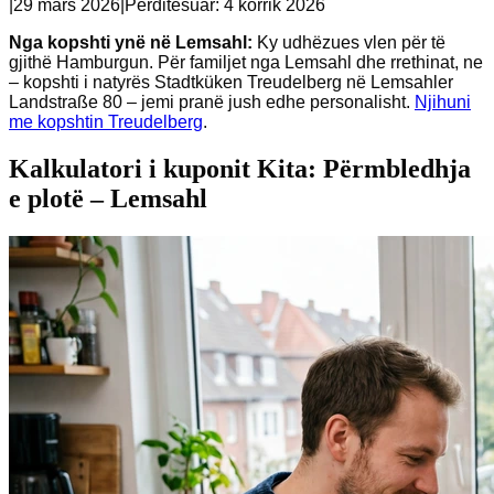
|
29 mars 2026
|
Përditësuar:
4 korrik 2026
Nga kopshti ynë në Lemsahl:
Ky udhëzues vlen për të
gjithë Hamburgun. Për familjet nga Lemsahl dhe rrethinat, ne
– kopshti i natyrës Stadtküken Treudelberg në Lemsahler
Landstraße 80 – jemi pranë jush edhe personalisht.
Njihuni
me kopshtin Treudelberg
.
Kalkulatori i kuponit Kita: Përmbledhja
e plotë – Lemsahl