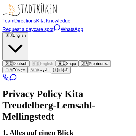
Team
Directions
Kita Knowledge
Request a daycare spot
WhatsApp
🇬🇧
English
🇩🇪
Deutsch
🇬🇧
English
🇦🇱
Shqip
🇺🇦
Українська
🇹🇷
Türkçe
🇸🇦
العربية
🇮🇳
हिन्दी
Privacy Policy
Kita
Treudelberg-Lemsahl-
Mellingstedt
1. Alles auf einen Blick