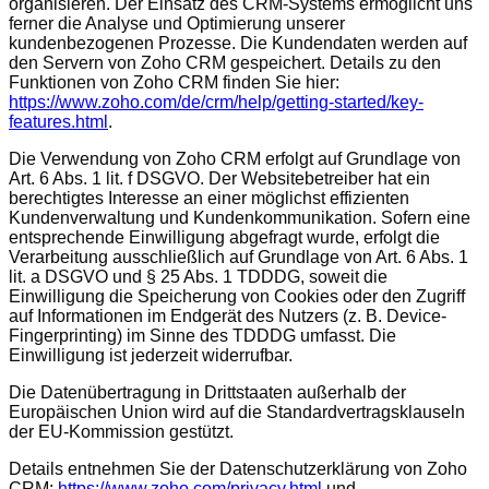
organisieren. Der Einsatz des CRM-Systems ermöglicht uns
ferner die Analyse und Optimierung unserer
kundenbezogenen Prozesse. Die Kundendaten werden auf
den Servern von Zoho CRM gespeichert. Details zu den
Funktionen von Zoho CRM finden Sie hier:
https://www.zoho.com/de/crm/help/getting-started/key-
features.html
.
Die Verwendung von Zoho CRM erfolgt auf Grundlage von
Art. 6 Abs. 1 lit. f DSGVO. Der Websitebetreiber hat ein
berechtigtes Interesse an einer möglichst effizienten
Kundenverwaltung und Kundenkommunikation. Sofern eine
entsprechende Einwilligung abgefragt wurde, erfolgt die
Verarbeitung ausschließlich auf Grundlage von Art. 6 Abs. 1
lit. a DSGVO und § 25 Abs. 1 TDDDG, soweit die
Einwilligung die Speicherung von Cookies oder den Zugriff
auf Informationen im Endgerät des Nutzers (z. B. Device-
Fingerprinting) im Sinne des TDDDG umfasst. Die
Einwilligung ist jederzeit widerrufbar.
Die Datenübertragung in Drittstaaten außerhalb der
Europäischen Union wird auf die Standardvertragsklauseln
der EU-Kommission gestützt.
Details entnehmen Sie der Datenschutzerklärung von Zoho
CRM:
https://www.zoho.com/privacy.html
und