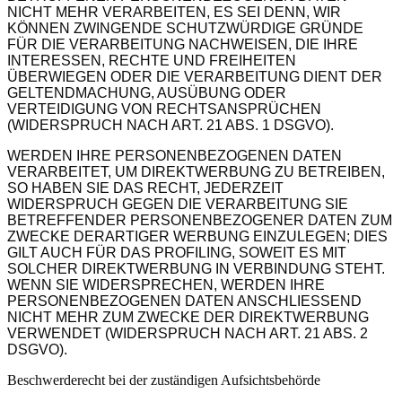
NICHT MEHR VERARBEITEN, ES SEI DENN, WIR
KÖNNEN ZWINGENDE SCHUTZWÜRDIGE GRÜNDE
FÜR DIE VERARBEITUNG NACHWEISEN, DIE IHRE
INTERESSEN, RECHTE UND FREIHEITEN
ÜBERWIEGEN ODER DIE VERARBEITUNG DIENT DER
GELTENDMACHUNG, AUSÜBUNG ODER
VERTEIDIGUNG VON RECHTSANSPRÜCHEN
(WIDERSPRUCH NACH ART. 21 ABS. 1 DSGVO).
WERDEN IHRE PERSONENBEZOGENEN DATEN
VERARBEITET, UM DIREKTWERBUNG ZU BETREIBEN,
SO HABEN SIE DAS RECHT, JEDERZEIT
WIDERSPRUCH GEGEN DIE VERARBEITUNG SIE
BETREFFENDER PERSONENBEZOGENER DATEN ZUM
ZWECKE DERARTIGER WERBUNG EINZULEGEN; DIES
GILT AUCH FÜR DAS PROFILING, SOWEIT ES MIT
SOLCHER DIREKTWERBUNG IN VERBINDUNG STEHT.
WENN SIE WIDERSPRECHEN, WERDEN IHRE
PERSONENBEZOGENEN DATEN ANSCHLIESSEND
NICHT MEHR ZUM ZWECKE DER DIREKTWERBUNG
VERWENDET (WIDERSPRUCH NACH ART. 21 ABS. 2
DSGVO).
Beschwerde­recht bei der zuständigen Aufsichts­behörde