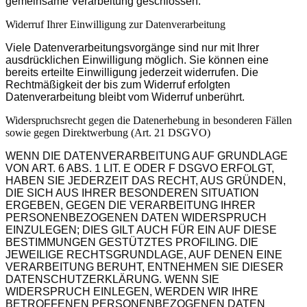
gemeinsame Verarbeitung geschlossen.
Widerruf Ihrer Einwilligung zur Datenverarbeitung
Viele Datenverarbeitungsvorgänge sind nur mit Ihrer
ausdrücklichen Einwilligung möglich. Sie können eine
bereits erteilte Einwilligung jederzeit widerrufen. Die
Rechtmäßigkeit der bis zum Widerruf erfolgten
Datenverarbeitung bleibt vom Widerruf unberührt.
Widerspruchsrecht gegen die Datenerhebung in besonderen Fällen
sowie gegen Direktwerbung (Art. 21 DSGVO)
WENN DIE DATENVERARBEITUNG AUF GRUNDLAGE
VON ART. 6 ABS. 1 LIT. E ODER F DSGVO ERFOLGT,
HABEN SIE JEDERZEIT DAS RECHT, AUS GRÜNDEN,
DIE SICH AUS IHRER BESONDEREN SITUATION
ERGEBEN, GEGEN DIE VERARBEITUNG IHRER
PERSONENBEZOGENEN DATEN WIDERSPRUCH
EINZULEGEN; DIES GILT AUCH FÜR EIN AUF DIESE
BESTIMMUNGEN GESTÜTZTES PROFILING. DIE
JEWEILIGE RECHTSGRUNDLAGE, AUF DENEN EINE
VERARBEITUNG BERUHT, ENTNEHMEN SIE DIESER
DATENSCHUTZERKLÄRUNG. WENN SIE
WIDERSPRUCH EINLEGEN, WERDEN WIR IHRE
BETROFFENEN PERSONENBEZOGENEN DATEN